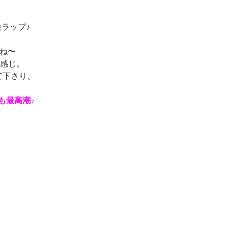
ラップ♪
たね〜
感じ。
て下さり、
も最高潮♪