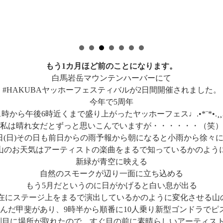
もう1カ月ほど前のことになります。
白馬岩岳マウンテンハーバーにて
#HAKUBAヤッホーフェスティバルが2日間開催されました。
今年で5周年
1時から午後6時近くまで盛り上がったヤッホーフェス♩.•*¨*•.¸
私は晴れ女だとずっと思いこんでいますが・・・・・・（笑）
5日(日)その日も前日からの雨予報から朝になると小雨から徐々
山のお天気はアーティストの楽曲をまるで知っているかのよう
新緑が青空に映える
自然のスモークが辺り一面に立ち込める
もう5月だというのに日がかげると白い息が出る
在にステージ上をまるで演出しているかのように変化させる山
並んだ甲斐があり、9時半から順番に10人乗り新型ゴンドラでピ
列目に場所が取れたので、すぐ目の前に素晴らしいアーティス