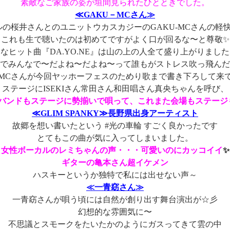
素敵なご家族の姿が垣間見られたひとときでした。
≪GAKU－MCさん≫
ルの桜井さんとのユニットウカスカジーのGAKU-MCさんの軽快
これも生で聴いたのは初めてですがよく口が回るな〜と尊敬✨
なヒット曲『DA.YO.NE』は山の上の人全て盛り上がりまし
でみんなで〜だよね〜だよね〜って誰もがストレス吹っ飛んだ
－MCさんが今回ヤッホーフェスのためり歌まで書き下ろして来
ステージにISEKIさん常田さん和田唱さん真央ちゃんを呼び、
バンドもステージに勢揃いで唄って、これまた会場もステージ
≪GLIM SPANKY≫長野県出身アーティスト
故郷を想い書いたという #光の車輪 すごく良かったです
とてもこの曲が気に入ってしまいました。
女性ボーカルのレミちゃんの声・・・可愛いのにカッコイイ
✨
ギターの亀本さん超イケメン
ハスキーというか独特で私には出せない声～
≪一青窈さん≫
一青窈さんが唄う頃には自然が創り出す舞台演出が☆彡
幻想的な雰囲気に〜
不思議とスモークをたいたかのようにガスってきて雲の中