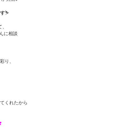
です
⛷️
て、
さんに相談
彩り、
てくれたから
️