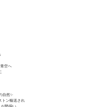
¸♩
に青空へ
に
の自然✨
ストン輸送され
トが勢揃い