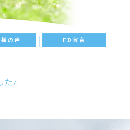
客様の声
FD宣言
した♪