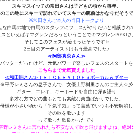
スキマスイッチの常田さんは子どもの頃から毎年、
馬のこの地にスキーで訪れていてスキーの腕前はかなりだそう
※常田さんご本人の当日トークより
んな白馬の地で白馬のスタッフにフェスがやりたいと相談され
スといえばキマグレンだろうということでキマグレンISEKI
そしてこのフェスが始まったそうです✨
2日目のアーティストはもう最高でした♪
≪阿部真央さん≫
バッターだったけど、元気パワーで楽しいフェスのスタートを
こちらまで元気貰えました
≪和田唱さん≫ＴＲＩＣＥＲＡＴＯＰＳボーカル＆ギター
※平野レミさんの息子さんで、女優上野樹里さんのご主人☆彡
ギター、エレキ、キーボードを自由に弾き語り
多才な方でどの曲もとても素敵な楽曲ばかりでした。
母様が小さい頃から『平気平気』って言葉でいつも不安解消し
その歌を歌います
って歌った歌良かったです
平野レミさんに言われたら不安なんて吹き飛びますよね、絶対❣