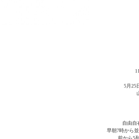
1
5月2
自由自
早朝7時から
前から5