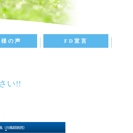
客様の声
FD宣言
さい!!