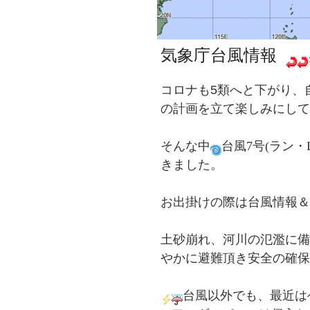
気象庁台風情報
コロナも5類へと下がり、
の計画を立て楽しみにして
そんな中
台風7号(ラン・L
きました。
お出掛けの際は台風情報＆
土砂崩れ、河川の氾濫に備
やかに避難頂き安全の確保
台風以外でも、最近は